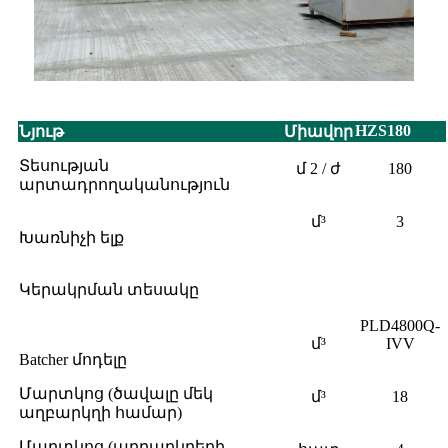
HZS180
Նյութ
Միավոր
Տեսության
մ 2 / ժ
180
արտադրողականություն
մ³
3
Խառնիչի ելք
Կերակրման տեսակը
PLD4800Q-
մ³
IVV
Batcher մոդելը
Մարտկոց (ծավալը մեկ
մ³
18
աղբարկղի համար)
Մարտկոց (աղբարկղերի