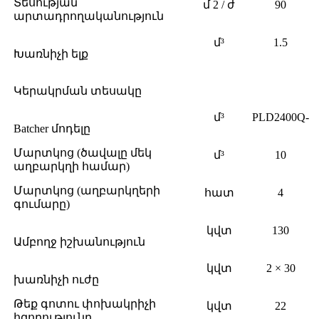
Տեսության
մ 2 / ժ
90
արտադրողականություն
մ³
1.5
Խառնիչի ելք
Կերակրման տեսակը
մ³
PLD2400Q-
Batcher մոդելը
Մարտկոց (ծավալը մեկ
մ³
10
աղբարկղի համար)
Մարտկոց (աղբարկղերի
հատ
4
գումարը)
կվտ
130
Ամբողջ իշխանություն
կվտ
2 × 30
խառնիչի ուժը
Թեք գոտու փոխակրիչի
կվտ
22
հզորությունը