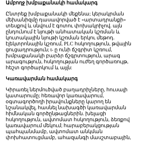
Ամբողջ խմբաքանակի համակարգ
Ընտրեք խմբաքանակի մեքենա; կերակրման
մեխանիզմը դասավորված է «արտադրանքի»
տեսքով և սնվում է գոտու փոխակրիչով. այն
ընդունում է նյութի անհատական ​​կշռման և
կուտակային նյութի կշռման երկու մեթոդ.
էլեկտրոնային կշռում, PLC հսկողություն, թվային
ցուցադրություն; t- ը ունի ճշգրիտ կշռում,
խմբաքանակի բարձր ճշգրտություն, արագ
արագություն, հսկողության ուժեղ գործառույթ,
հեշտ գործարկում և այլն:
Կառավարման համակարգ
Կիրառել ներմուծված բաղադրիչները, հուսալի
կատարումը; հեռավոր կառավարում,
օգտագործողի իրավունքները կարող են
նշանակվել, հասնել նախագծի կառավարման
հիմնական գործընթացներին. խելացի
հսկողություն, ավտոմատ հսկողություն, ձեռքով
կառավարում մեկում; հարաբերակցության
պահպանմամբ, ավտոմատ անկման
փոխհատուցմամբ, ահազանգի մասշտաբային,