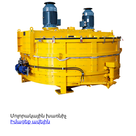
Մոլորակային խառնիչ
Իմացեք ավելին