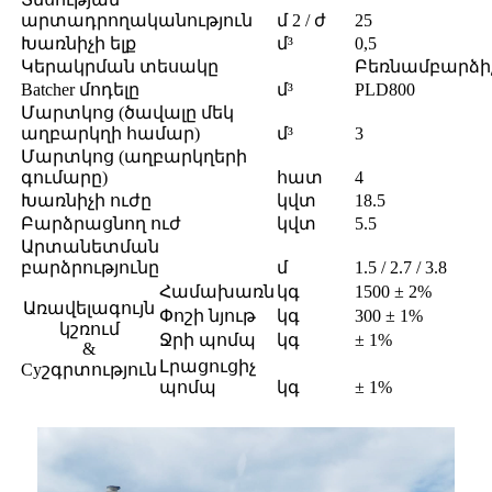
արտադրողականություն
մ 2 / ժ
25
Խառնիչի ելք
մ³
0,5
Կերակրման տեսակը
Բեռնամբարձի
Batcher մոդելը
մ³
PLD800
Մարտկոց (ծավալը մեկ
աղբարկղի համար)
մ³
3
Մարտկոց (աղբարկղերի
գումարը)
հատ
4
Խառնիչի ուժը
կվտ
18.5
Բարձրացնող ուժ
կվտ
5.5
Արտանետման
բարձրությունը
մ
1.5 / 2.7 / 3.8
Համախառն
կգ
1500 ± 2%
Առավելագույն
Փոշի նյութ
կգ
300 ± 1%
կշռում
Ջրի պոմպ
կգ
± 1%
&
Լրացուցիչ
Cyշգրտություն
պոմպ
կգ
± 1%