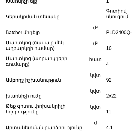
Խառնիչի ելք
1
Գոտիով
Կերակրման տեսակը
սնուցում
մ³
Batcher մոդելը
PLD2400Q-
Մարտկոց (ծավալը մեկ
մ³
աղբարկղի համար)
10
Մարտկոց (աղբարկղերի
հատ
գումարը)
4
կվտ
Ամբողջ իշխանություն
92
կվտ
խառնիչի ուժը
2x22
Թեք գոտու փոխակրիչի
կվտ
հզորությունը
11
մ
Արտանետման բարձրությունը
4.1