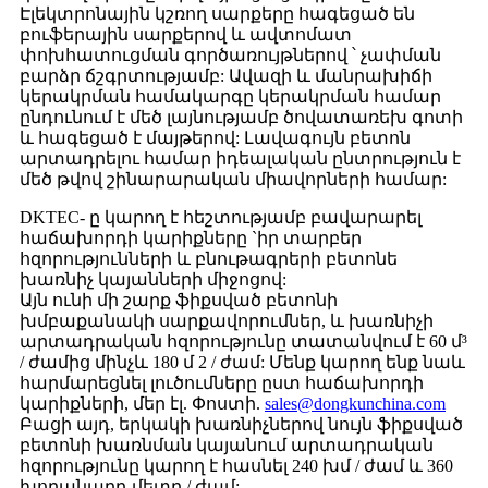
Էլեկտրոնային կշռող սարքերը հագեցած են
բուֆերային սարքերով և ավտոմատ
փոխհատուցման գործառույթներով ՝ չափման
բարձր ճշգրտությամբ: Ավազի և մանրախիճի
կերակրման համակարգը կերակրման համար
ընդունում է մեծ լայնությամբ ծովատառեխ գոտի
և հագեցած է մայթերով: Լավագույն բետոն
արտադրելու համար իդեալական ընտրություն է
մեծ թվով շինարարական միավորների համար:
DKTEC- ը կարող է հեշտությամբ բավարարել
հաճախորդի կարիքները `իր տարբեր
հզորությունների և բնութագրերի բետոնե
խառնիչ կայանների միջոցով:
Այն ունի մի շարք ֆիքսված բետոնի
խմբաքանակի սարքավորումներ, և խառնիչի
արտադրական հզորությունը տատանվում է 60 մ³
/ ժամից մինչև 180 մ 2 / ժամ: Մենք կարող ենք նաև
հարմարեցնել լուծումները ըստ հաճախորդի
կարիքների, մեր էլ. Փոստի.
sales@dongkunchina.com
Բացի այդ, երկակի խառնիչներով նույն ֆիքսված
բետոնի խառնման կայանում արտադրական
հզորությունը կարող է հասնել 240 խմ / ժամ և 360
խորանարդ մետր / ժամ: