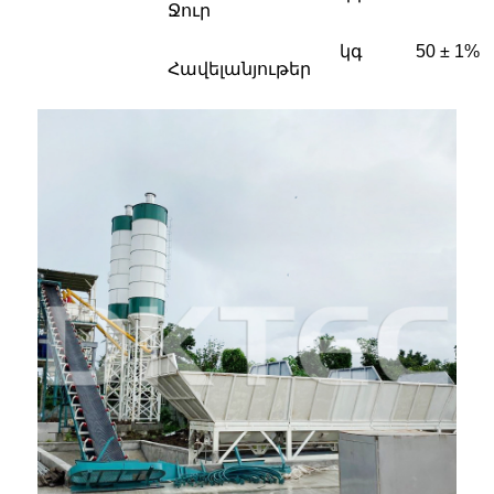
Ջուր
կգ
50 ± 1%
Հավելանյութեր