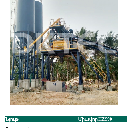
HZS90
Նյութ
Միավոր