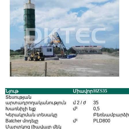
HZS35
Նյութ
Միավոր
Տեսության
արտադրողականություն
մ 2 / ժ
35
Խառնիչի ելք
մ³
0,5
Կերակրման տեսակը
Բեռնամբարձի
Batcher մոդելը
մ³
PLD800
Մարտկոց (ծավալը մեկ