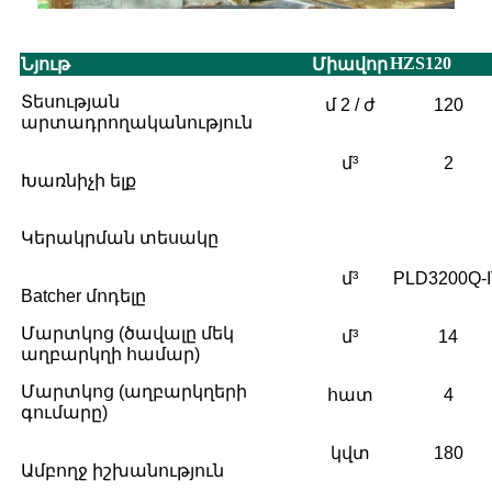
HZS120
Նյութ
Միավոր
Տեսության
մ 2 / ժ
120
արտադրողականություն
մ³
2
Խառնիչի ելք
Կերակրման տեսակը
մ³
PLD3200Q-
Batcher մոդելը
Մարտկոց (ծավալը մեկ
մ³
14
աղբարկղի համար)
Մարտկոց (աղբարկղերի
հատ
4
գումարը)
կվտ
180
Ամբողջ իշխանություն