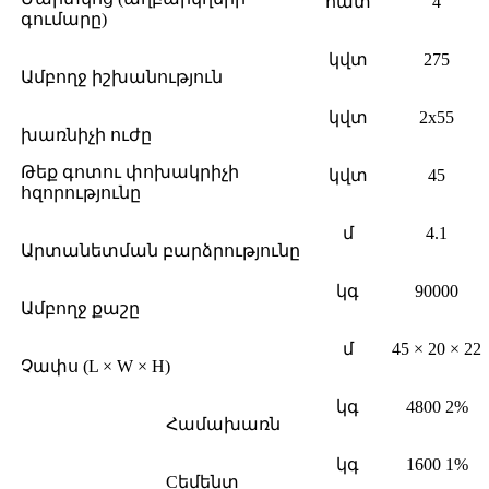
հատ
4
գումարը)
կվտ
275
Ամբողջ իշխանություն
կվտ
2x55
խառնիչի ուժը
Թեք գոտու փոխակրիչի
կվտ
45
հզորությունը
մ
4.1
Արտանետման բարձրությունը
կգ
90000
Ամբողջ քաշը
մ
45 × 20 × 22
Չափս (L × W × H)
կգ
4800 2%
Համախառն
կգ
1600 1%
Cեմենտ