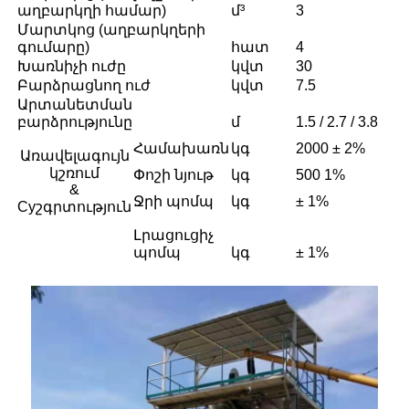
աղբարկղի համար)
մ³
3
Մարտկոց (աղբարկղերի
գումարը)
հատ
4
Խառնիչի ուժը
կվտ
30
Բարձրացնող ուժ
կվտ
7.5
Արտանետման
բարձրությունը
մ
1.5 / 2.7 / 3.8
Համախառն
կգ
2000 ± 2%
Առավելագույն
կշռում
Փոշի նյութ
կգ
500 1%
&
Ջրի պոմպ
կգ
± 1%
Cyշգրտություն
Լրացուցիչ
պոմպ
կգ
± 1%