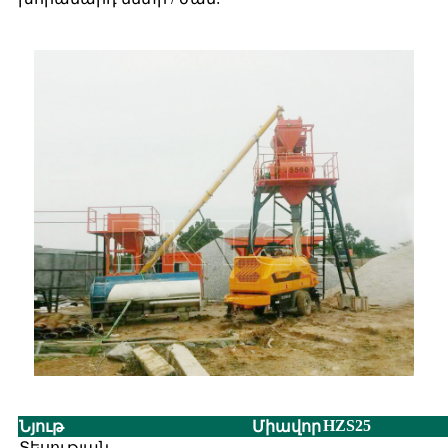
HZS25
Նյութ
Միավոր
Տեսության