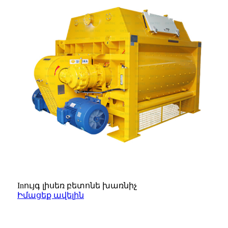
Inույգ լիսեռ բետոնե խառնիչ
Իմացեք ավելին