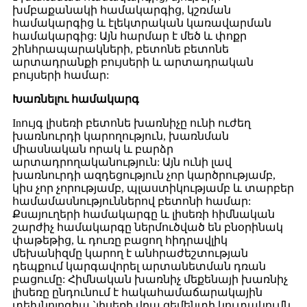
խմբաքանակի համակարգից, կշռման
համակարգից և էլեկտրական կառավարման
համակարգից: Այն հարմար է մեծ և փոքր
շինհրապարակների, բետոնե բետոնե
արտադրանքի բույսերի և արտադրական
բույսերի համար:
Խառնելու համակարգ
Inույգ լիսեռի բետոնե խառնիչը ունի ուժեղ
խառնուրդի կարողություն, խառնման
միասնական որակ և բարձր
արտադրողականություն: Այն ունի լավ
խառնուրդի ազդեցություն չոր կարծրությամբ,
կիս չոր չորությամբ, պլաստիկությամբ և տարբեր
համամասնություններով բետոնի համար:
Քսայուղերի համակարգը և լիսեռի հիմնական
շարժիչ համակարգը ներմուծված են բնօրինակ
փաթեթից, և դուռը բացող հիդրավլիկ
մեխանիզմը կարող է անհրաժեշտության
դեպքում կարգավորել արտանետման դռան
բացումը: Հիմնական խառնիչ մեքենայի խառնիչ
լիսեռը ընդունում է հակահամաճարակային
տեխնոլոգիա `լիսեռի վրա ցեմենտի կուտակումն