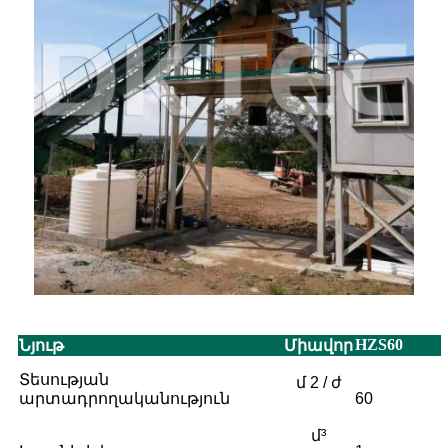
HZS60
Նյութ
Միավոր
Տեսության
մ 2 / ժ
արտադրողականություն
60
մ³