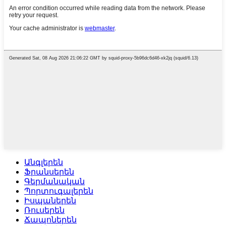
Անգլերեն
Ֆրանսերեն
Գերմանական
Պորտուգալերեն
Իսպաներեն
Ռուսերեն
Ճապոներեն