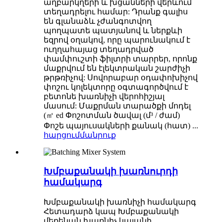
աղբարկղերի և խցանների վերևում
տեղադրելու համար: Դրանք գալիս
են գլանաձև չժանգոտվող
պողպատե պատյանով և ներքևի
եզրով օղակով, որը պարունակում է
ուղղահայաց տեղադրված
փամփուշտի ֆիլտրի տարրեր, որոնք
մաքրվում են էլեկտրական շարժիչի
թրթռիչով: Սովորաբար օդափոխիչով
փոշու կոլեկտորը օգտագործվում է
բետոնե խառնիչի վերոհիշյալ
մասում: Մաքրման տարածքի մոդել
(㎡ ed Փոշոտման ծավալ (մ³ / ժամ)
Փոշե պայուսակների քանակ (հատ) ...
հարցում
մանրուք
Խմբաքանակի խառնուրդի
համակարգ
Խմբաքանակի խառնիչի համակարգ
Հետադարձ կապ Խմբաքանակի
մեքենան խառնիչ կայանի