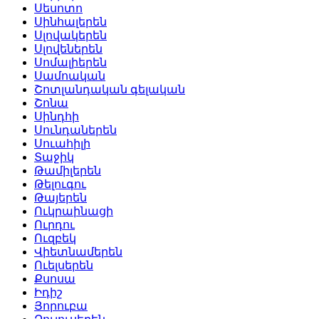
Սեսոտո
Սինհալերեն
Սլովակերեն
Սլովեներեն
Սոմալիերեն
Սամոական
Շոտլանդական գելական
Շոնա
Սինդհի
Սունդաներեն
Սուահիլի
Տաջիկ
Թամիլերեն
Թելուգու
Թայերեն
Ուկրաինացի
Ուրդու
Ուզբեկ
Վիետնամերեն
Ուելսերեն
Քսոսա
Իդիշ
Յորուբա