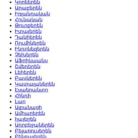
Կորեերեն
Արաբերեն
Իռլանդական
Հունական
Թուրքերեն
Իտալերեն
Դանիերեն
Ռումիներեն
Ինդոնեզերեն
Չեխերեն
Աֆրիկաանս
Շվեդերեն
Լեհերեն
Բասկերեն
Կատալաներեն
Էսպերանտո
Հինդի
Լաո
Ալբանացի
Ամհարերեն
հայերեն
Ադրբեջաներեն
Բելառուսերեն
Բենգալերեն