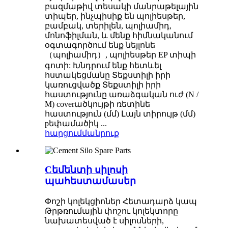
բազմաթիվ տեսակի մանրաթելային
տիպեր, ինչպիսիք են պոլիեսթեր,
բամբակ, տերիլեն, պոլիամիդ,
մոնոֆիլման, և մենք հիմնականում
օգտագործում ենք նեյլոնե
（պոլիամիդ）, պոլիեսթեր EP տիպի
գոտի: Խնդրում ենք հետևել
հստակեցմանը Տեքստիլի իրի
կառուցվածք Տեքստիլի իրի
հաստությունը առաձգական ուժ (N /
M) coverածկույթի ռետինե
հաստություն (մմ) Լայն տիրույթ (մմ)
pեփամածիկ ...
հարցում
մանրուք
Cեմենտի սիլոսի
պահեստամասեր
Փոշի կոլեկցիոներ Հետադարձ կապ
Թրթռումային փոշու կոլեկտորը
նախատեսված է սիլոսների,