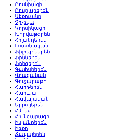
Բոսնիացի
Բուլղարերեն
Սեբուանո
Չիչեվա
Կորսիկացի
Խորվաթերեն
Հոլանդերեն
Էստոնական
Ֆիլիպիներեն
Ֆիններեն
Ֆրիզերեն
Գալիսիերեն
Վրացական
Գուջարաթի
Հաիթերեն
Հաուսա
Հավայական
Եբրայերեն
Հմոնգ
Հունգարացի
Իսլանդերեն
Իգբո
Ճավայերեն