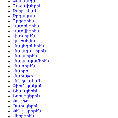
Կաննադա
Ղազախերեն
Քմերական
Քրդական
Ղրղզերեն
Լատիներեն
Լատվիերեն
Լիտվերեն
Լյուքսեմու ..
Մակեդոներեն
Մալագասերեն
Մալայերեն
Մալայալամերեն
Մալթերեն
Մաորի
Մարաթի
Մոնղոլական
Բիրմայական
Նեպալերեն
Նորվեգերեն
Փուշթու
Պարսկերեն
Փենջաբերեն
Սերբերեն