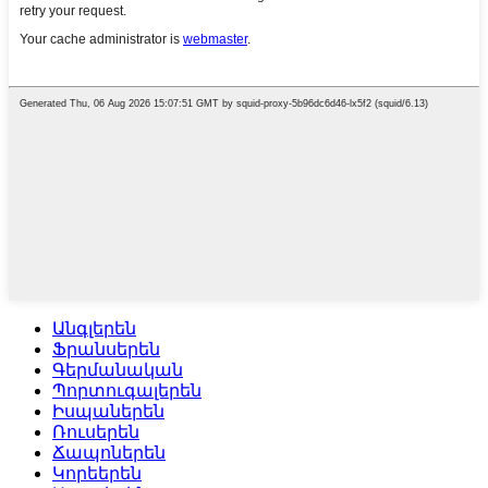
Անգլերեն
Ֆրանսերեն
Գերմանական
Պորտուգալերեն
Իսպաներեն
Ռուսերեն
Ճապոներեն
Կորեերեն