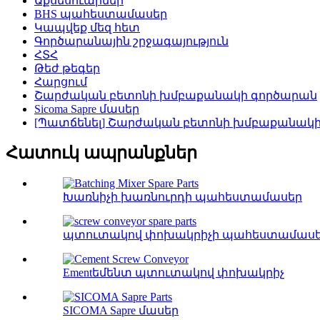
Աքսեսուարներ
BHS պահեստամասեր
Կապվեք մեզ հետ
Գործարանային շրջագայություն
ՀՏՀ
Թեժ թեգեր
Հարցում
Շարժական բետոնի խմբաքանակի գործարան
Sicoma Sapre մասեր
[Պատճենել] Շարժական բետոնի խմբաքանակ
Հատուկ ապրանքներ
Խառնիչի խառնուրդի պահեստամասեր
պտուտակով փոխակրիչի պահեստամաս
Ementեմենտ պտուտակով փոխակրիչ
SICOMA Sapre մասեր