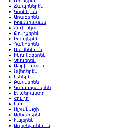
Ռուսերեն
Ճապոներեն
Կորեերեն
Արաբերեն
Իռլանդական
Հունական
Թուրքերեն
Իտալերեն
Դանիերեն
Ռումիներեն
Ինդոնեզերեն
Չեխերեն
Աֆրիկաանս
Շվեդերեն
Լեհերեն
Բասկերեն
Կատալաներեն
Էսպերանտո
Հինդի
Լաո
Ալբանացի
Ամհարերեն
հայերեն
Ադրբեջաներեն