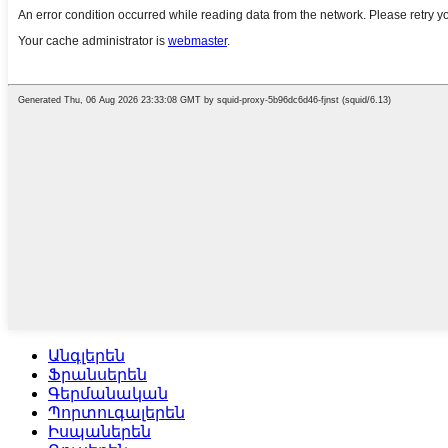
Անգլերեն
Ֆրանսերեն
Գերմանական
Պորտուգալերեն
Իսպաներեն