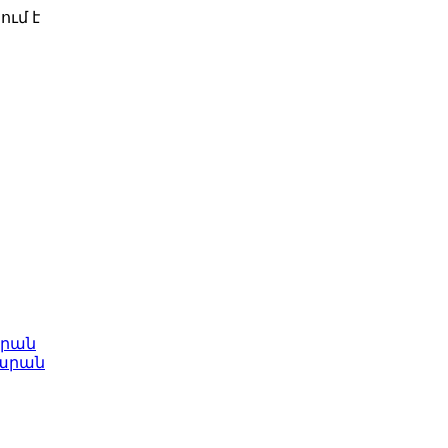
ում է
արան
արան