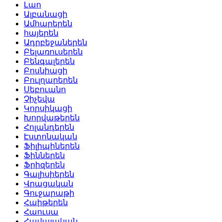
Լաո
Ալբանացի
Ամհարերեն
հայերեն
Ադրբեջաներեն
Բելառուսերեն
Բենգալերեն
Բոսնիացի
Բուլղարերեն
Սեբուանո
Չիչեվա
Կորսիկացի
Խորվաթերեն
Հոլանդերեն
Էստոնական
Ֆիլիպիներեն
Ֆիններեն
Ֆրիզերեն
Գալիսիերեն
Վրացական
Գուջարաթի
Հաիթերեն
Հաուսա
Հավայական