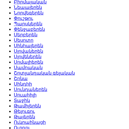
Բիրմայական
Նեպալերեն
Նորվեգերեն
Փուշթու
Պարսկերեն
Փենջաբերեն
Սերբերեն
Սեսոտո
Սինհալերեն
Սլովակերեն
Սլովեներեն
Սոմալիերեն
Սամոական
Շոտլանդական գելական
Շոնա
Սինդհի
Սունդաներեն
Սուահիլի
Տաջիկ
Թամիլերեն
Թելուգու
Թայերեն
Ուկրաինացի
Ուրդու