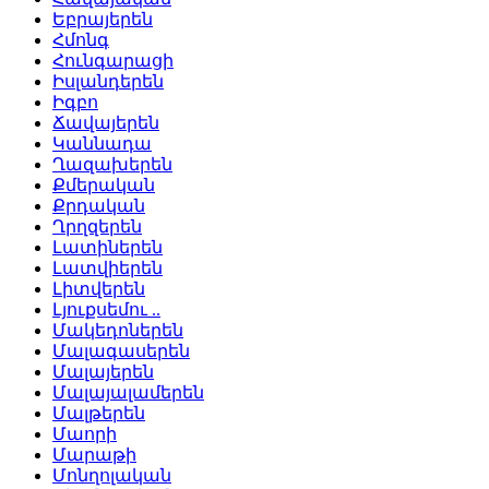
Եբրայերեն
Հմոնգ
Հունգարացի
Իսլանդերեն
Իգբո
Ճավայերեն
Կաննադա
Ղազախերեն
Քմերական
Քրդական
Ղրղզերեն
Լատիներեն
Լատվիերեն
Լիտվերեն
Լյուքսեմու ..
Մակեդոներեն
Մալագասերեն
Մալայերեն
Մալայալամերեն
Մալթերեն
Մաորի
Մարաթի
Մոնղոլական