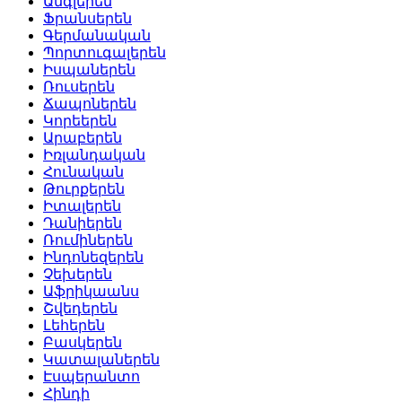
Անգլերեն
Ֆրանսերեն
Գերմանական
Պորտուգալերեն
Իսպաներեն
Ռուսերեն
Ճապոներեն
Կորեերեն
Արաբերեն
Իռլանդական
Հունական
Թուրքերեն
Իտալերեն
Դանիերեն
Ռումիներեն
Ինդոնեզերեն
Չեխերեն
Աֆրիկաանս
Շվեդերեն
Լեհերեն
Բասկերեն
Կատալաներեն
Էսպերանտո
Հինդի