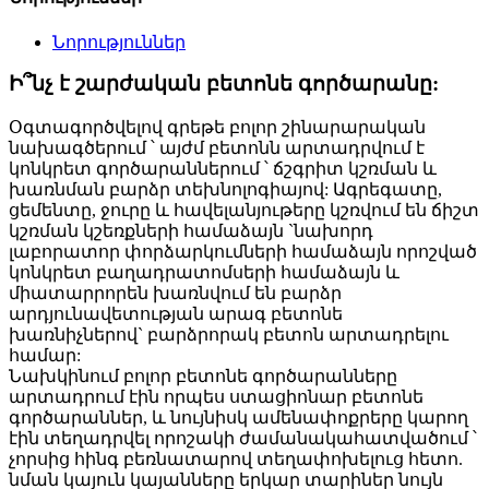
Նորություններ
Ի՞նչ է շարժական բետոնե գործարանը:
Օգտագործվելով գրեթե բոլոր շինարարական
նախագծերում ՝ այժմ բետոնն արտադրվում է
կոնկրետ գործարաններում ՝ ճշգրիտ կշռման և
խառնման բարձր տեխնոլոգիայով: Ագրեգատը,
ցեմենտը, ջուրը և հավելանյութերը կշռվում են ճիշտ
կշռման կշեռքների համաձայն `նախորդ
լաբորատոր փորձարկումների համաձայն որոշված
​​կոնկրետ բաղադրատոմսերի համաձայն և
միատարրորեն խառնվում են բարձր
արդյունավետության արագ բետոնե
խառնիչներով` բարձրորակ բետոն արտադրելու
համար:
Նախկինում բոլոր բետոնե գործարանները
արտադրում էին որպես ստացիոնար բետոնե
գործարաններ, և նույնիսկ ամենափոքրերը կարող
էին տեղադրվել որոշակի ժամանակահատվածում ՝
չորսից հինգ բեռնատարով տեղափոխելուց հետո.
նման կայուն կայանները երկար տարիներ նույն