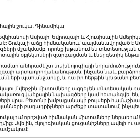
ային շուկա. Դինամիկա
վկիանոսի Ասիայի, Եվրոպայի և Հյուսիսային Ամերի
նն է: Շուկայի աճը հիմնականում պայմանավորված է 
ի մշակմամբ, որոնք խթանում են տնտեսության վեր
րտային օբյեկտների զարգացման և էներգետիկ ենթ
համար անհրաժեշտ տեխնոլոգիայի նորամուծությու
գալի արտադրողականության, ինչպես նաև բարձրորակ 
նների պահանջարկը, և դա իր հերթին կխթանի բետ
կայում վերջին միտումները ազդել են տնտեսական դա
առուցվածքային նախագծերը կամ հետաձգվել են, կ
ծերի վրա: Բետոնի խմբաքանակի բույսերի համաշխա
անների բաղադրիչների արժեքի տատանում, ինչպես 
կայում որոշված ​​հիմնական միտումները ներառում
: Ավելին, էկոլոգիական ցուցանիշները ավելի ու ավ
րամշակում: