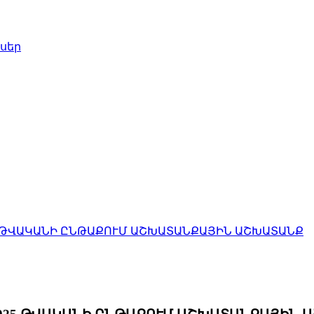
սեր
25 ԹՎԱԿԱՆԻ ԸՆԹԱՔՈՒՄ ԱՇԽԱՏԱՆՔԱՅԻՆ ԱՇԽԱՏԱՆՔ