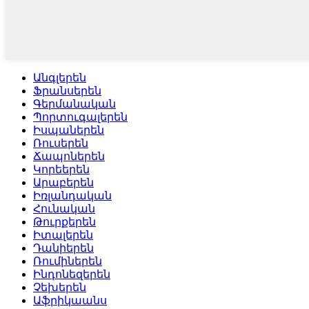
Անգլերեն
Ֆրանսերեն
Գերմանական
Պորտուգալերեն
Իսպաներեն
Ռուսերեն
Ճապոներեն
Կորեերեն
Արաբերեն
Իռլանդական
Հունական
Թուրքերեն
Իտալերեն
Դանիերեն
Ռումիներեն
Ինդոնեզերեն
Չեխերեն
Աֆրիկաանս