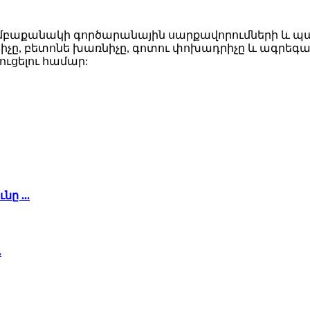
 խմբաքանակի գործարանային սարքավորումների և պա
իչը, բետոնե խառնիչը, գոտու փոխադրիչը և ագր
ւցելու համար:
ը ...
.