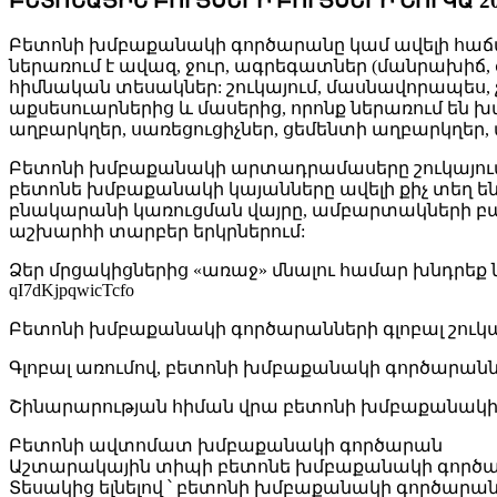
ԲԵՏՈՆԱՅԻՆ ԲՈՒՅՍԵՐԻ ԲՈՒՅՍԵՐԻ ՇՈՒԿԱ 
Բետոնի խմբաքանակի գործարանը կամ ավելի հաճա
ներառում է ավազ, ջուր, ագրեգատներ (մանրախիճ, ժա
հիմնական տեսակներ: շուկայում, մասնավորապես,
աքսեսուարներից և մասերից, որոնք ներառում են
աղբարկղեր, սառեցուցիչներ, ցեմենտի աղբարկղեր, փ
Բետոնի խմբաքանակի արտադրամասերը շուկայում 
բետոնե խմբաքանակի կայանները ավելի քիչ տեղ ե
բնակարանի կառուցման վայրը, ամբարտակների բա
աշխարհի տարբեր երկրներում:
Ձեր մրցակիցներից «առաջ» մնալու համար խնդրեք նմուշ վ
qI7dKjpqwicTcfo
Բետոնի խմբաքանակի գործարանների գլոբալ շուկ
Գլոբալ առումով, բետոնի խմբաքանակի գործարաննե
Շինարարության հիման վրա բետոնի խմբաքանակի 
Բետոնի ավտոմատ խմբաքանակի գործարան
Աշտարակային տիպի բետոնե խմբաքանակի գործ
Տեսակից ելնելով ՝ բետոնի խմբաքանակի գործարան