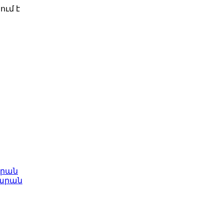
ում է
արան
արան