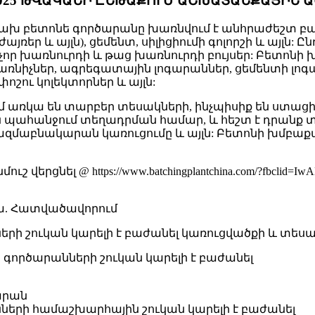
2025 ԹՎԱԿԱՆԻ ԸՆԹԱՔՈՒՄ ԱՇԽԱՏԱՆՔԱՅԻՆ 
խ բետոնե գործարանը խառնվում է անհրաժեշտ բաղ
յռեր և այլն), ցեմենտ, սիլիցիումի գոլորշի և այլն: 
 չոր խառնուրդի և թաց խառնուրդի բույսեր: Բետո
 խառնիչներ, ագրեգատային լոգարաններ, ցեմենտի լ
ոշու կոլեկտորներ և այլն:
առկա են տարբեր տեսակների, ինչպիսիք են ստացի
ն պահանջում տեղադրման համար, և հեշտ է դրանք տ
զմաբնակարան կառուցումը և այլն: Բետոնի խմբաք
երցնել @ https://www.batchingplantchina.com/?fbclid=
ա. Հատվածավորում
րի շուկան կարելի է բաժանել կառուցվածքի և տեսա
գործարանների շուկան կարելի է բաժանել
արան
ների համաշխարհային շուկան կարելի է բաժանել